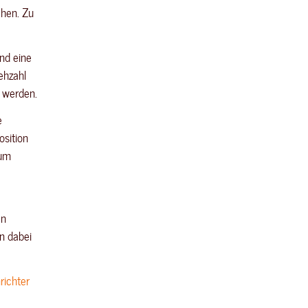
ehen. Zu
end eine
ehzahl
 werden.
e
osition
rum
en
n dabei
ichter