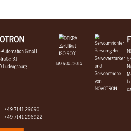
OTRON
ie-Automation GmbH
N
traße 31
S
ISO 9001:2015
 Ludwigsburg
N
Mo
b
da
+49 7141 29690
+49 7141 296922