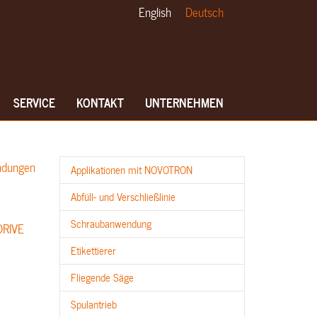
English
Deutsch
SERVICE
KONTAKT
UNTERNEHMEN
Applikationen mit NOVOTRON
Abfüll- und Verschließlinie
Schraubanwendung
Etikettierer
Fliegende Säge
Spulantrieb